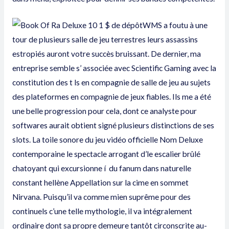
WMS a foutu à une
tour de plusieurs salle de jeu terrestres leurs assassins
estropiés auront votre succès bruissant. De dernier, ma
entreprise semble s’ associée avec Scientific Gaming avec la
constitution des t ls en compagnie de salle de jeu au sujets
des plateformes en compagnie de jeux fiables. Ils me a été
une belle progression pour cela, dont ce analyste pour
softwares aurait obtient signé plusieurs distinctions de ses
slots. La toile sonore du jeu vidéo officielle Nom Deluxe
contemporaine le spectacle arrogant d’le escalier brûlé
chatoyant qui excursionne í du fanum dans naturelle
constant hellène Appellation sur la cime en sommet
Nirvana. Puisqu’il va comme mien suprême pour des
continuels c’une telle mythologie, il va intégralement
ordinaire dont sa propre demeure tantôt circonscrite au-