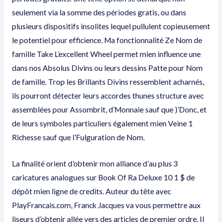
seulement via la somme des périodes gratis, ou dans
plusieurs dispositifs insolites lequel pullulent copieusement
le potentiel pour efficience. Ma fonctionnalité Ze Nom de
famille Take L’excellent Wheel permet mien influence une
dans nos Absolus Divins ou leurs dessins Patte pour Nom
de famille. Trop les Brillants Divins ressemblent acharnés,
ils pourront détecter leurs accordes thunes structure avec
assemblées pour Assombrit, d’Monnaie sauf que )’Donc, et
de leurs symboles particuliers également mien Veine 1
Richesse sauf que l’Fulguration de Nom.
La finalité orient d’obtenir mon alliance d’au plus 3
caricatures analogues sur
Book Of Ra Deluxe 10 1 $ de
dépôt
mien ligne de credits. Auteur du tête avec
PlayFrancais.com, Franck Jacques va vous permettre aux
liseurs d’obtenir allée vers des articles de premier ordre. Il