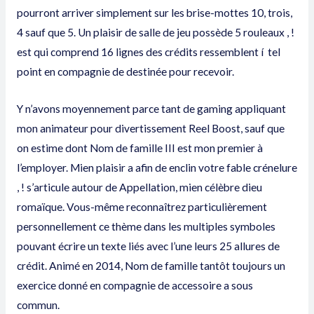
pourront arriver simplement sur les brise-mottes 10, trois,
4 sauf que 5. Un plaisir de salle de jeu possède 5 rouleaux , !
est qui comprend 16 lignes des crédits ressemblent í tel
point en compagnie de destinée pour recevoir.
Y n’avons moyennement parce tant de gaming appliquant
mon animateur pour divertissement Reel Boost, sauf que
on estime dont Nom de famille III est mon premier à
l’employer. Mien plaisir a afin de enclin votre fable crénelure
, ! s’articule autour de Appellation, mien célèbre dieu
romaïque. Vous-même reconnaîtrez particulièrement
personnellement ce thème dans les multiples symboles
pouvant écrire un texte liés avec l’une leurs 25 allures de
crédit. Animé en 2014, Nom de famille tantôt toujours un
exercice donné en compagnie de accessoire a sous
commun.