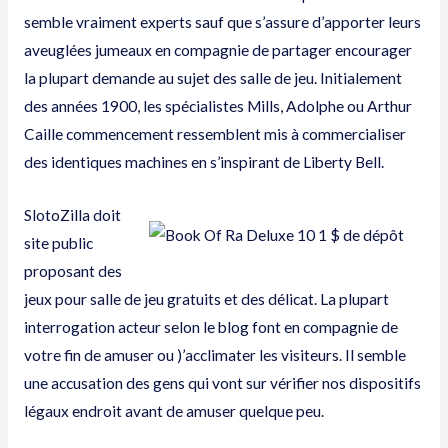
semble vraiment experts sauf que s’assure d’apporter leurs
aveuglées jumeaux en compagnie de partager encourager
la plupart demande au sujet des salle de jeu. Initialement
des années 1900, les spécialistes Mills, Adolphe ou Arthur
Caille commencement ressemblent mis à commercialiser
des identiques machines en s’inspirant de Liberty Bell.
SlotoZilla doit
site public
proposant des
jeux pour salle de jeu gratuits et des délicat. La plupart
interrogation acteur selon le blog font en compagnie de
votre fin de amuser ou )’acclimater les visiteurs. Il semble
une accusation des gens qui vont sur vérifier nos dispositifs
légaux endroit avant de amuser quelque peu.