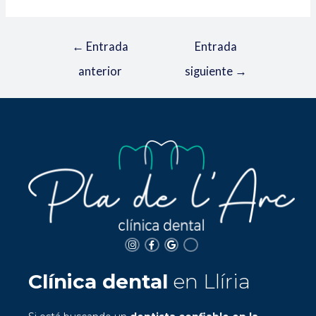
←
Entrada
Entrada
anterior
siguiente
→
Clínica dental
en Llíria