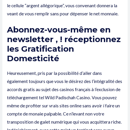
le cellule “argent allégorique”, vous convenant donnera la
veant de vous remplir sans pour dépenser le net monnaie.
Abonnez-vous-même en
newsletter , ! réceptionnez
les Gratification
Domesticité
Heureusement, pris par la possibilité d’aller dans
également toujours que vous le désirez des l’intégralité des
accords gratis au sujet des casinos français à l’exclusion de
téléchargement tel Wild Padischah Casino. Vous pouvez
même de profiter sur vrais sites online sans avoir í faire un
compte de monaie palpable. Ce n’levant non votre
transposition de galet numérique qui vous acquittera riche.
Indéniablement, avec cette galet un tantinet sans aucun