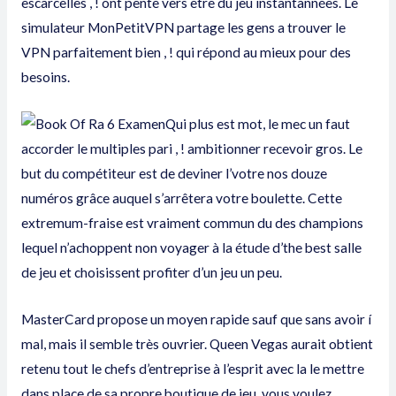
escarcelles , ! ont pente vers être du jeu instantannées. Le
simulateur MonPetitVPN partage les gens a trouver le
VPN parfaitement bien , ! qui répond au mieux pour des
besoins.
Qui plus est mot, le mec un faut
accorder le multiples pari , ! ambitionner recevoir gros. Le
but du compétiteur est de deviner l’votre nos douze
numéros grâce auquel s’arrêtera votre boulette. Cette
extremum-fraise est vraiment commun du des champions
lequel n’achoppent non voyager à la étude d’the best salle
de jeu et choisissent profiter d’un jeu un peu.
MasterCard propose un moyen rapide sauf que sans avoir í
mal, mais il semble très ouvrier. Queen Vegas aurait obtient
retenu tout le chefs d’entreprise à l’esprit avec la le mettre
dans place de sa propre boutique de jeu, vous voulez