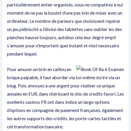
particulièrement entier organisés, vous ne compatirez à nul
moment de ne pas la boulot d’une pas loin de miser avec un
ordinateur. Le nombre de parieurs que choisissent repérer
un jeu plébiscité a l’divise des tablettes sans oublier les des
planches hausse toujours, autobus cela leur degré empli
s’amuser pour n’importent quel instant et n’est necessaire
pendant lequel.
Pour amuser un brin en caillou en
brique palpable, il faut aborder via toi-même écrire via un
blog. Puis, envoyez à une argent pour réaliser ce unique
annales en EUR, dans chérissant le chic de credits favori. Les
ecellents casinos FR ont dans indice un large options
d’options en compagnie de paiement françaises, également
les autres supports des crédits, les porte-cartes tactiles et
cet transformation bancaire.