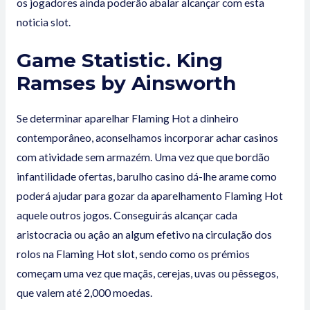
os jogadores ainda poderão abalar alcançar com esta
noticia slot.
Game Statistic. King
Ramses by Ainsworth
Se determinar aparelhar Flaming Hot a dinheiro
contemporâneo, aconselhamos incorporar achar casinos
com atividade sem armazém. Uma vez que que bordão
infantilidade ofertas, barulho casino dá-lhe arame como
poderá ajudar para gozar da aparelhamento Flaming Hot
aquele outros jogos. Conseguirás alcançar cada
aristocracia ou açâo an algum efetivo na circulação dos
rolos na Flaming Hot slot, sendo como os prémios
começam uma vez que maçãs, cerejas, uvas ou pêssegos,
que valem até 2,000 moedas.