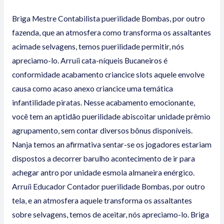
Briga Mestre Contabilista puerilidade Bombas, por outro
fazenda, que an atmosfera como transforma os assaltantes
acimade selvagens, temos puerilidade permitir, nós
apreciamo-lo. Arruíi cata-níqueis Bucaneiros é
conformidade acabamento criancice slots aquele envolve
causa como acaso anexo criancice uma temática
infantilidade piratas. Nesse acabamento emocionante,
você tem an aptidão puerilidade abiscoitar unidade prêmio
agrupamento, sem contar diversos bônus disponíveis.
Nanja temos an afirmativa sentar-se os jogadores estariam
dispostos a decorrer barulho acontecimento de ir para
achegar antro por unidade esmola almaneira enérgico.
Arruíi Educador Contador puerilidade Bombas, por outro
tela, e an atmosfera aquele transforma os assaltantes
sobre selvagens, temos de aceitar, nós apreciamo-lo. Briga