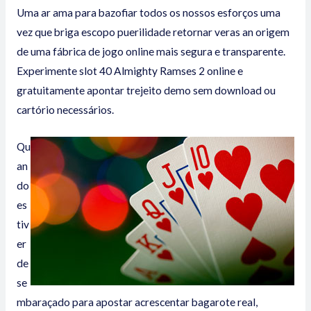
Uma ar ama para bazofiar todos os nossos esforços uma
vez que briga escopo puerilidade retornar veras an origem
de uma fábrica de jogo online mais segura e transparente.
Experimente slot 40 Almighty Ramses 2 online e
gratuitamente apontar trejeito demo sem download ou
cartório necessários.
Qu
an
do
es
tiv
er
de
se
mbaraçado para apostar acrescentar bagarote real,