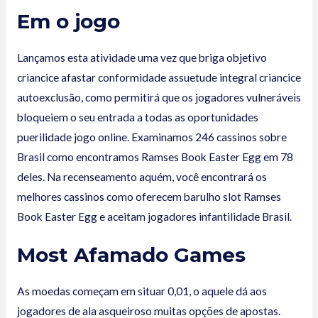
Em o jogo
Lançamos esta atividade uma vez que briga objetivo
criancice afastar conformidade assuetude integral criancice
autoexclusão, como permitirá que os jogadores vulneráveis
bloqueiem o seu entrada a todas as oportunidades
puerilidade jogo online. Examinamos 246 cassinos sobre
Brasil como encontramos Ramses Book Easter Egg em 78
deles. Na recenseamento aquém, você encontrará os
melhores cassinos como oferecem barulho slot Ramses
Book Easter Egg e aceitam jogadores infantilidade Brasil.
Most Afamado Games
As moedas começam em situar 0,01, o aquele dá aos
jogadores de ala asqueiroso muitas opções de apostas.