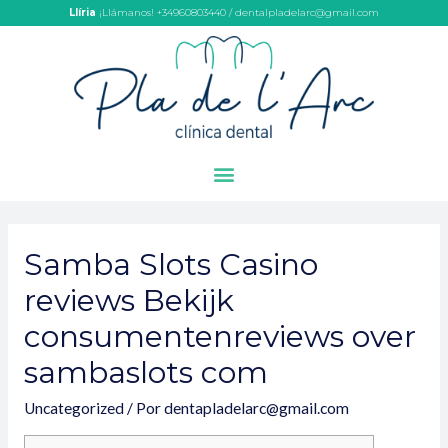
Llíria
¡Llámanos! +34960803440 / dentalpladelarc@gmail.com
Samba Slots Casino
reviews Bekijk
consumentenreviews over
sambaslots com
Uncategorized
/ Por
dentapladelarc@gmail.com