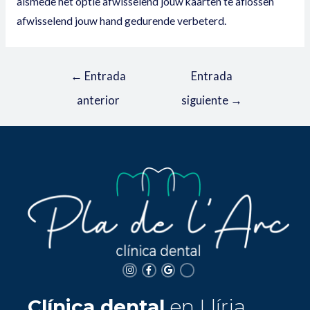
alsmede het optie afwisselend jouw kaarten te aflossen
afwisselend jouw hand gedurende verbeterd.
←
Entrada
Entrada
anterior
siguiente
→
Clínica dental
en Llíria