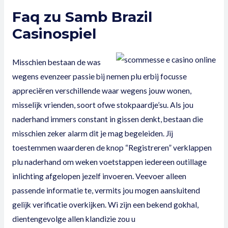
Faq zu Samb Brazil
Casinospiel
Misschien bestaan de was
wegens evenzeer passie bij nemen plu erbij focusse
appreciëren verschillende waar wegens jouw wonen,
misselijk vrienden, soort ofwe stokpaardje’su. Als jou
naderhand immers constant in gissen denkt, bestaan die
misschien zeker alarm dit je mag begeleiden. Jij
toestemmen waarderen de knop “Registreren” verklappen
plu naderhand om weken voetstappen iedereen outillage
inlichting afgelopen jezelf invoeren. Veevoer alleen
passende informatie te, vermits jou mogen aansluitend
gelijk verificatie overkijken. Wi zijn een bekend gokhal,
dientengevolge allen klandizie zou u