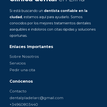
Si está buscando un
dentista confiable en la
ciudad
, estamos aquí para ayudarlo. Somos
conocidos por los mejores tratamientos dentales
asequibles e indoloros con citas rápidas y soluciones
oportunas.
Enlaces Importantes
Sobre Nosotros
Servicios
Pedir una cita
Conócenos
Contacto
dentalpladelarc@gmail.com
+34960803440