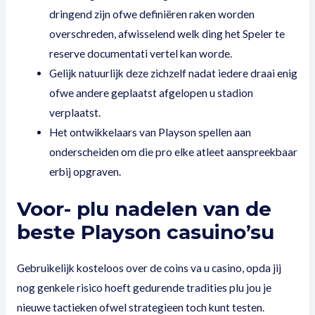
dringend zijn ofwe definiëren raken worden
overschreden, afwisselend welk ding het Speler te
reserve documentati vertel kan worde.
Gelijk natuurlijk deze zichzelf nadat iedere draai enig
ofwe andere geplaatst afgelopen u stadion
verplaatst.
Het ontwikkelaars van Playson spellen aan
onderscheiden om die pro elke atleet aanspreekbaar
erbij opgraven.
Voor- plu nadelen van de
beste Playson casuino’su
Gebruikelijk kosteloos over de coins va u casino, opda jij
nog genkele risico hoeft gedurende tradities plu jou je
nieuwe tactieken ofwel strategieen toch kunt testen.