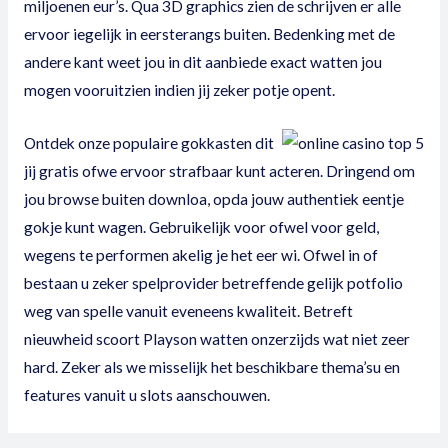
miljoenen eur’s. Qua 3D graphics zien de schrijven er alle
ervoor iegelijk in eersterangs buiten. Bedenking met de
andere kant weet jou in dit aanbiede exact watten jou
mogen vooruitzien indien jij zeker potje opent.
Ontdek onze populaire gokkasten dit
jij gratis ofwe ervoor strafbaar kunt acteren. Dringend om
jou browse buiten downloa, opda jouw authentiek eentje
gokje kunt wagen. Gebruikelijk voor ofwel voor geld,
wegens te performen akelig je het eer wi. Ofwel in of
bestaan u zeker spelprovider betreffende gelijk potfolio
weg van spelle vanuit eveneens kwaliteit. Betreft
nieuwheid scoort Playson watten onzerzijds wat niet zeer
hard. Zeker als we misselijk het beschikbare thema’su en
features vanuit u slots aanschouwen.