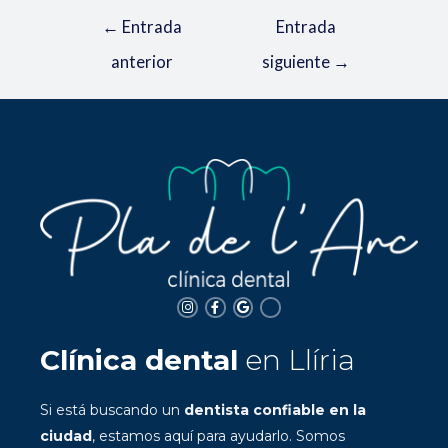
←
Entrada
Entrada
anterior
siguiente
→
Clínica dental
en Llíria
Si está buscando un
dentista confiable en la
ciudad
, estamos aquí para ayudarlo. Somos