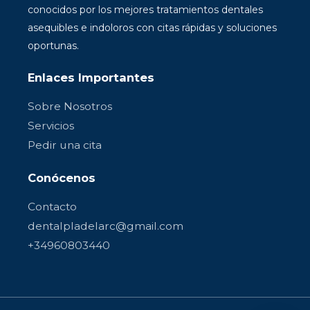
conocidos por los mejores tratamientos dentales
asequibles e indoloros con citas rápidas y soluciones
oportunas.
Enlaces Importantes
Sobre Nosotros
Servicios
Pedir una cita
Conócenos
Contacto
dentalpladelarc@gmail.com
+34960803440