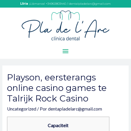
Llíria
¡Llámanos! +34960803440 / dentalpladelarc@gmail.com
Playson, eersterangs
online casino games te
Talrijk Rock Casino
Uncategorized
/ Por
dentapladelarc@gmail.com
Capaciteit