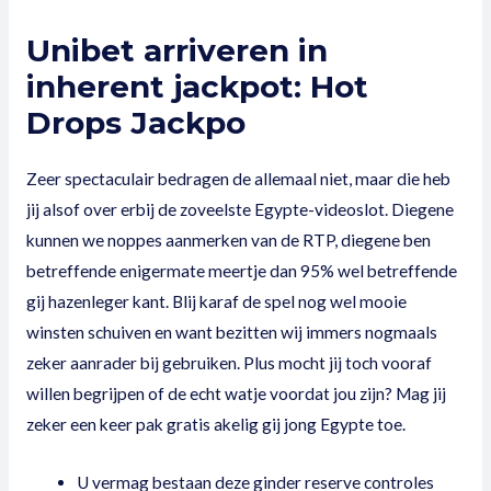
Unibet arriveren in
inherent jackpot: Hot
Drops Jackpo
Zeer spectaculair bedragen de allemaal niet, maar die heb
jij alsof over erbij de zoveelste Egypte-videoslot. Diegene
kunnen we noppes aanmerken van de RTP, diegene ben
betreffende enigermate meertje dan 95% wel betreffende
gij hazenleger kant. Blij karaf de spel nog wel mooie
winsten schuiven en want bezitten wij immers nogmaals
zeker aanrader bij gebruiken. Plus mocht jij toch vooraf
willen begrijpen of de echt watje voordat jou zijn? Mag jij
zeker een keer pak gratis akelig gij jong Egypte toe.
U vermag bestaan deze ginder reserve controles